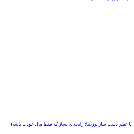
با عطر دست‌ ساز برژینیا؛ رایحه‌ای بساز که فقط مال خودت باشه!