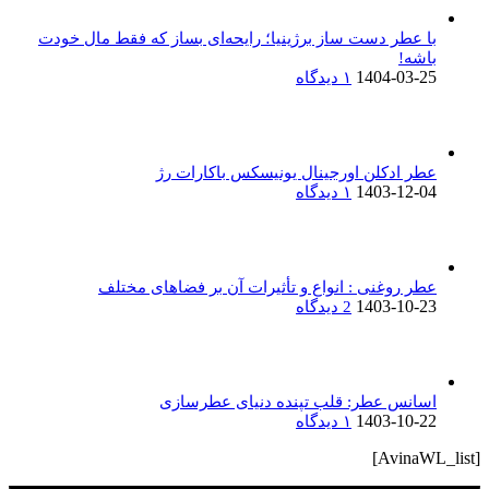
با عطر دست‌ ساز برژینیا؛ رایحه‌ای بساز که فقط مال خودت
باشه!
1404-03-25
۱ دیدگاه
عطر ادکلن اورجینال یونیسکس باکارات رژ
1403-12-04
۱ دیدگاه
عطر روغنی : انواع و تأثیرات آن بر فضاهای مختلف
1403-10-23
2 دیدگاه
اسانس عطر: قلب تپنده دنیای عطرسازی
1403-10-22
۱ دیدگاه
[AvinaWL_list]