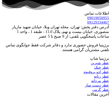
اطلاعات تماس
09019050955
09129334467
آدرس دفتر پخش: تهران، محله تهران ویلا، خیابان شهید مازیار
منصوری، خیابان بیست و نهم، پلاک 11.0 - طبقه 1 ، واحد 1
ساعات پاسخگویی تلفنی: از 9 صبح تا 5 عصر
برژینیا فروش حضوری ندارد و دفاتر شرکت فقط جوابگوی تماس
تلفنی مشتریان گرامی هستند.
برژینیا شاپ
عطر شیرین
عطر خنک
عطر ادو پروفیوم
عطر زنانه
عطر مردانه
عطر دست ساز
عطر گرمی
آخرین مقالات