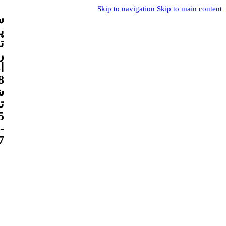
Skip to navigation
Skip to main content
س
پ
ت
ر
8
ش
ت
5
-
7