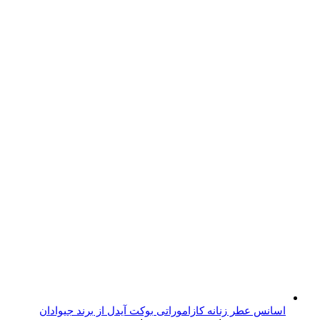
اسانس عطر زنانه کازاموراتی بوکت آیدل از برند جیوادان