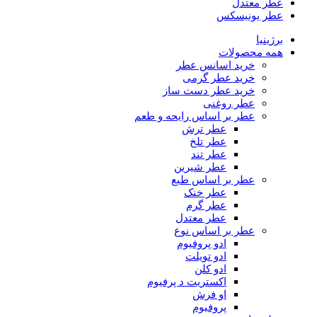
عطر معتدل
عطر یونیسکس
برژینیا
همه محصولات
خرید اسانس عطر
خرید عطر گرمی
خرید عطر دست ساز
عطر روغنی
عطر بر اساس رایحه و طعم
عطر ترش
عطر تلخ
عطر تند
عطر شیرین
عطر بر اساس طبع
عطر خنک
عطر گرم
عطر معتدل
عطر بر اساس نوع
ادو پروفیوم
ادو تویلت
ادو کلن
اکستریت د پرفیوم
او فرش
پروفیوم