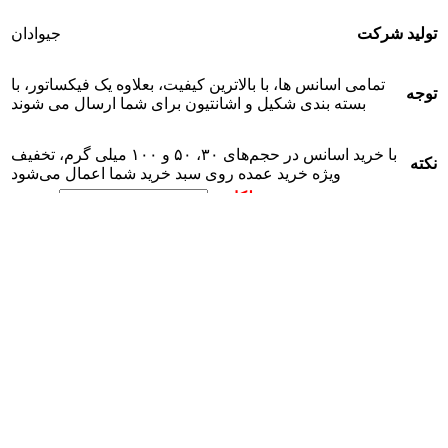
تولید شرکت
جیوادان
تمامی اسانس ها، با بالاترین کیفیت، بعلاوه یک فیکساتور، با
توجه
بسته بندی شکیل و اشانتیون برای شما ارسال می شوند
با خرید اسانس در حجم‌های ۳۰، ۵۰ و ۱۰۰ میلی گرم، تخفیف
نکته
ویژه خرید عمده روی سبد خرید شما اعمال می‌شود
حجم
صاف
اسانس عطر یونیسکس تامفورد توباکو وانیل از برند جیوادان عدد
-
افزودن به سبد خرید
مقایسه
افزودن به علاقه مندی
شناسه محصول:
نامعلوم
دسته:
,
عطر
اسانس عطر
اشتراک گذاری:
نظرات (0)
سوالات متداول قبل از خرید