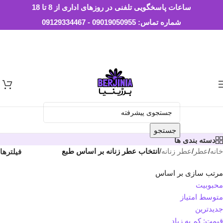
Skip to navigation
Skip to main content
ساعات پاسخگویی تلفنی در روزهای اداری از 8 تا 18
شماره تماس: 09019050955 - 09129334467
جستجو
دسته بندی ها
خانه
/
عطر
/
عطر زنانه
/
انتخاب عطر زنانه بر اساس طبع
فیلترها
مرتب سازی بر اساس
محبوبیت
متوسط امتیاز
جدیدترین
قیمت: کم به زیاد