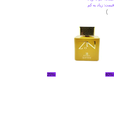
قیمت: زیاد به کم
-25%
-40%