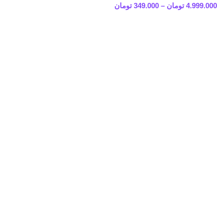
4.999.000
تومان
–
349.000
تومان