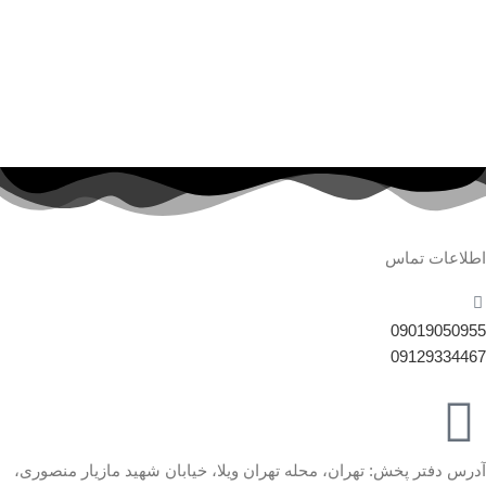
اطلاعات تماس
09019050955
09129334467
آدرس دفتر پخش: تهران، محله تهران ویلا، خیابان شهید مازیار منصوری،