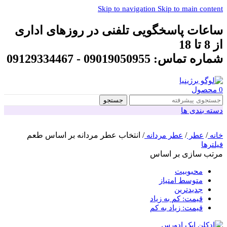
Skip to navigation
Skip to main content
ساعات پاسخگویی تلفنی در روزهای اداری
از 8 تا 18
شماره تماس: 09019050955 - 09129334467
0
محصول
جستجو
دسته بندی ها
/
/
/
انتخاب عطر مردانه بر اساس طعم
خانه
عطر
عطر مردانه
فیلترها
مرتب سازی بر اساس
محبوبیت
متوسط امتیاز
جدیدترین
قیمت: کم به زیاد
قیمت: زیاد به کم