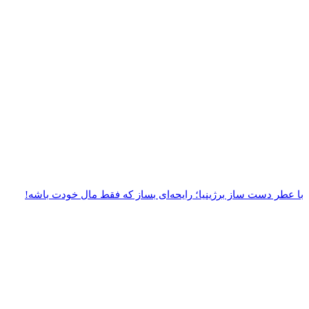
با عطر دست‌ ساز برژینیا؛ رایحه‌ای بساز که فقط مال خودت باشه!