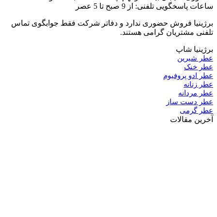
ساعات پاسخگویی تلفنی: از 9 صبح تا 5 عصر
برژینیا فروش حضوری ندارد و دفاتر شرکت فقط جوابگوی تماس
تلفنی مشتریان گرامی هستند.
برژینیا شاپ
عطر شیرین
عطر خنک
عطر ادو پروفیوم
عطر زنانه
عطر مردانه
عطر دست ساز
عطر گرمی
آخرین مقالات