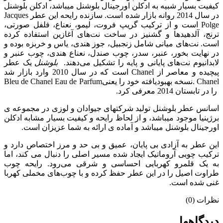
کیفیت بسیار شبیه به ادکلن اورجینال بلوشنل میباشد، ادکلن بلوشنل
در سال 2014 روانه بازار شده است. سازنده رایحه این عطر Jacques
Polge است و از ترکیب گریپ فروت، لیمو، نعناع، فلفل صورتی،
ترنج، آلدهیدها و گشنیز در ساخت نت‌های آغازین استفاده کرده
است. نت‌های میانی شامل زنجبیل، جوز هندی، یاس و خربزه بوده و
در نهایت بخور، عنبر، سدر، چوب صندل، نعناع هندی، چوب عنبر و
لابدانیوم نت‌های پایانی و پایه را تشکیل می‌دهند.
بلوشنل
یک عطر
پیچیده و معاصر از Chanel است که در سال 2010 وارد بازار شد
Chanel .نسخه بهبودیافته خود را یعنیBleu de Chanel Eau de Parfum
را در تابستان 2014 معرفی کرد.
اسانس عطر بلوشنل تولید شرکتهای جیوادان و لوزی در مجموعه ی
برژینیا موجود میباشد، و از لحاظ رایحه و کیفیت بسیار مشابه ادکلن
اورجینال بلوشنل میباشد و آماده ی ارائه به شما عزیزان است.
این عطر به آزادی بی پایان، عمیق و بی حد و مرز اختصاص دارد و
ترکیب چوبی آروماتیک ایجاد شده مسیر اصلی را دنبال می کند، اما
به یک قلمرو کهربایی احساسی و شرقی می‌رود. رایحه چوب
طراوت اصیل را در این عطر حفظ کرده و با چوب‌های مخملی کهربا
غنی شده است.
نظرات (0)
دیدگاهها