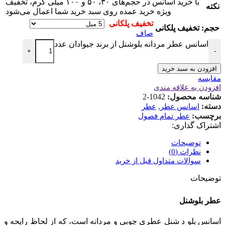
با خرید اسانس در حجم‌های ۳۰، ۵۰ و ۱۰۰ میلی گرم، تخفیف
نکته
ویژه خرید عمده روی سبد خرید شما اعمال می‌شود
حجم
صاف
اسانس عطر مردانه بلوشنل از برند جیوادان عدد
+
-
افزودن به سبد خرید
مقایسه
افزودن به علاقه مندی
شناسه محصول:
1042-2
دسته:
,
اسانس عطر
عطر
برچسب:
عطر تمام فصول
اشتراک گذاری:
توضیحات
نظرات (0)
سوالات متداول قبل از خرید
توضیحات
عطر بلوشنل
اسانس بلو د شنل عطری چوبی و مردانه است، که از لحاظ رایحه و