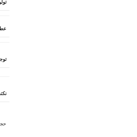
تول
عطا
توج
نکته
حج