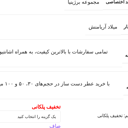
مجموعه برژینیا
ید اختصاصی
میلاد آریامنش
ر
تمامی سفارشات با بالاترین کیفیت، به همراه اشانت
ه
با خر
م
صاف