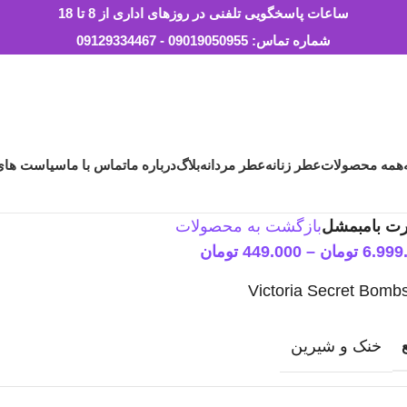
ساعات پاسخگویی تلفنی در روزهای اداری از 8 تا 18
شماره تماس: 09019050955 - 09129334467
همه محصولات
عطر زنانه
عطر مردانه
بلاگ
درباره ما
تماس با ما
سیاست های ب
رت بامبمشل
بازگشت به محصولات
6.999
تومان
–
449.000
تومان
Victoria Secret Bombs
خنک و شیرین