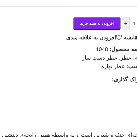
+
افزودن به سبد خرید
ایسه
افزودن به علاقه مندی
سه محصول:
1048
:
عطر
,
عطر دست ساز
سب:
عطر بهاره
اک گذاری:
ای خنک و شیرین است و به واسطه همین رایحه‌ی دلنشین جز