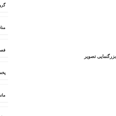
گروه
منا
فص
بزرگنمایی تصویر
پخش
مان