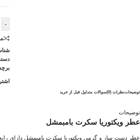
-
مق
شنا
دسته
برچ
اشتر
توضیحات
نظرات (0)
سوالات متداول قبل از خرید
توضیحات
عطر ویکتوریا سکرت بامبمشل
عطر دست ساز و گرمی ویکتوریا سکرت بامبمشل دارای رایحه‌