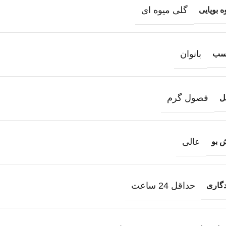
گلی میوه ای
 بویایی
بانوان
سب
فصول گرم
ل
عالی
 بو
حداقل 24 ساعت
دگاری